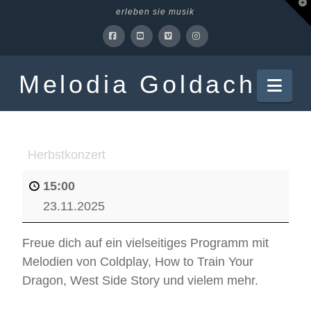
T
erleben sie musik
t
W
Facebook
YouTube
Vimeo
Instagram
Melodia Goldach
Nav
Herbstkonzert
15:00
23.11.2025
Freue dich auf ein vielseitiges Programm mit
Melodien von Coldplay, How to Train Your
Dragon, West Side Story und vielem mehr.