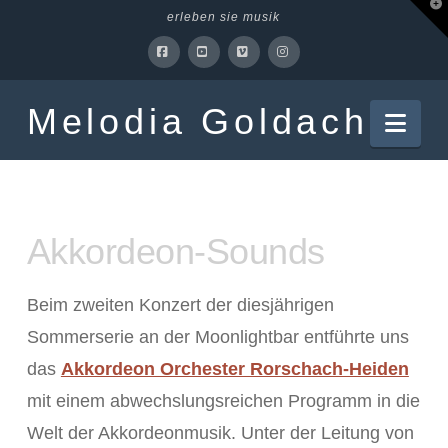
T
erleben sie musik
t
W
Facebook
YouTube
Vimeo
Instagram
Melodia Goldach
Nav
Akkordeon-Sounds
Beim zweiten Konzert der diesjährigen
Sommerserie an der Moonlightbar entführte uns
das
Akkordeon Orchester Rorschach-Heiden
mit einem abwechslungsreichen Programm in die
Welt der Akkordeonmusik. Unter der Leitung von