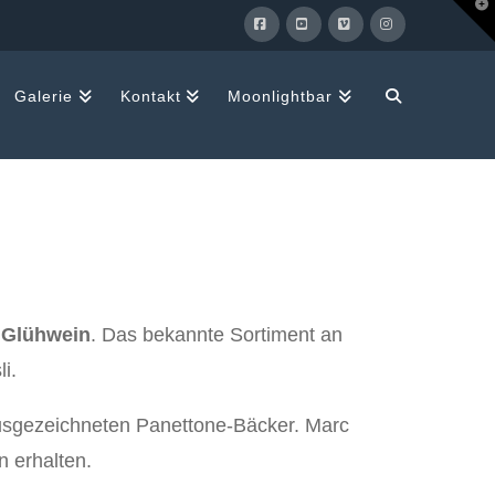
T
t
W
Facebook
YouTube
Vimeo
Instagram
Galerie
Kontakt
Moonlightbar
n
Glühwein
. Das bekannte Sortiment an
i.
ausgezeichneten Panettone-Bäcker. Marc
 erhalten.