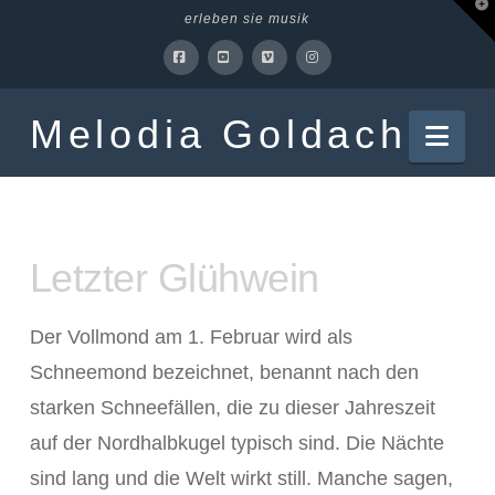
T
erleben sie musik
t
W
Facebook
YouTube
Vimeo
Instagram
Melodia Goldach
Nav
Letzter Glühwein
Der Vollmond am 1. Februar wird als
Schneemond bezeichnet, benannt nach den
starken Schneefällen, die zu dieser Jahreszeit
auf der Nordhalbkugel typisch sind. Die Nächte
sind lang und die Welt wirkt still. Manche sagen,