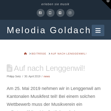
T
erleben sie musik
t
W
Facebook
YouTube
Vimeo
Instagram
Melodia Goldach
Nav
HOME
BEITRÄGE
AUF NACH LENGGENWIL!
Auf nach Lenggenwil!
Philipp Seitz
30. April 2019
news
Am 25. Mai 2019 nehmen wir in Lenggenwil am
Kantonalen Musikfest teil! Bei einem solchen
Wettbewerb muss der Musikverein ein